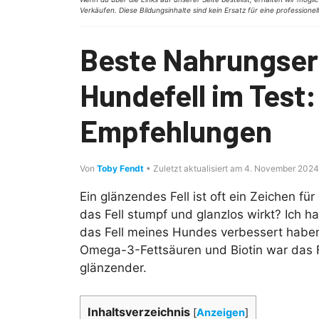
Verkäufen. Diese Bildungsinhalte sind kein Ersatz für eine professione
Beste Nahrungser
Hundefell im Test:
Empfehlungen
Von
Toby Fendt
• Zuletzt aktualisiert am 4. November 2024
Ein glänzendes Fell ist oft ein Zeichen 
das Fell stumpf und glanzlos wirkt? Ich 
das Fell meines Hundes verbessert habe
Omega-3-Fettsäuren und Biotin war das F
glänzender.
Inhaltsverzeichnis
[
Anzeigen
]