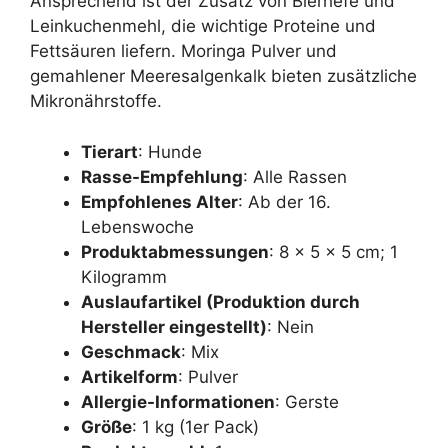
Ansprechend ist der Zusatz von Bierhefe und
Leinkuchenmehl, die wichtige Proteine und
Fettsäuren liefern. Moringa Pulver und
gemahlener Meeresalgenkalk bieten zusätzliche
Mikronährstoffe.
Tierart
: Hunde
Rasse-Empfehlung
: Alle Rassen
Empfohlenes Alter
: Ab der 16.
Lebenswoche
Produktabmessungen
: 8 x 5 x 5 cm; 1
Kilogramm
Auslaufartikel (Produktion durch
Hersteller eingestellt)
: Nein
Geschmack
: Mix
Artikelform
: Pulver
Allergie-Informationen
: Gerste
Größe
: 1 kg (1er Pack)